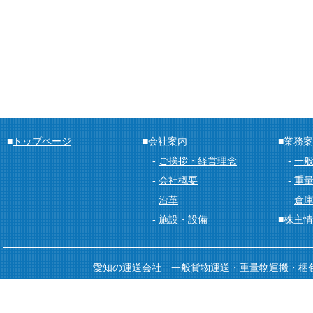
■
トップページ
■会社案内
■業務
-
ご挨拶・経営理念
-
一
-
会社概要
-
重量
-
沿革
-
倉
-
施設・設備
■
株主情
愛知の運送会社 一般貨物運送・重量物運搬・梱包・倉庫 Copy