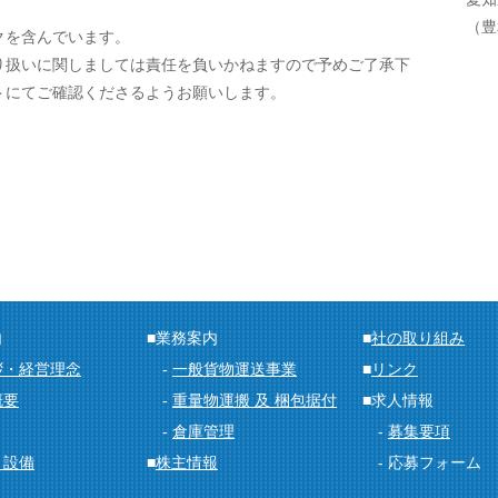
（豊
ンクを含んでいます。
り扱いに関しましては責任を負いかねますので予めご了承下
トにてご確認くださるようお願いします。
内
■業務案内
■
社の取り組み
拶・経営理念
-
一般貨物運送事業
■
リンク
概要
-
重量物運搬 及 梱包据付
■求人情報
-
倉庫管理
-
募集要項
・設備
■
株主情報
- 応募フォーム