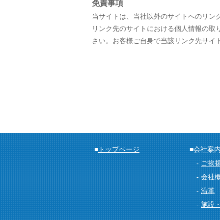
免責事項
当サイトは、当社以外のサイトへのリ
リンク先のサイトにおける個人情報の取
さい。お客様ご自身で当該リンク先サイ
■
トップページ
■会社案
-
ご挨
-
会社
-
沿革
-
施設