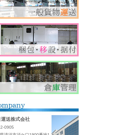
日運送株式会社
2-0905
県清須市須ケ口1900番地1